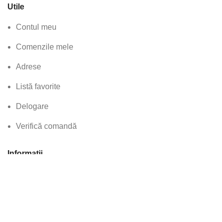
Utile
Contul meu
Comenzile mele
Adrese
Listă favorite
Delogare
Verifică comandă
Informatii
Termeni si conditii
Politica de confidentialitate
Despre cookies