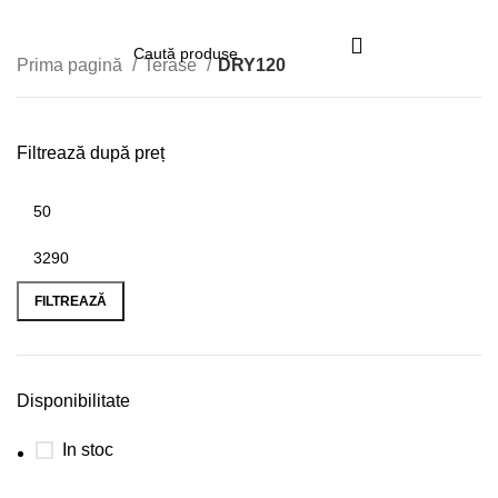
Prima pagină
Terase
DRY120
Filtrează după preț
Preț minim
Preț maxim
FILTREAZĂ
Disponibilitate
In stoc