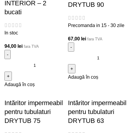
INTERIOR – 2
DRYTUB 90
bucati
Precomanda in 15 - 30 zile
In stoc
67,00
lei
fara TVA
94,00
lei
fara TVA
Cantitate Intăritor
Cantitate DRY50 CORNER INTERIOR - 2 bucati
impermeabil pentru
tubulaturi DRYTUB 90
Adaugă în coș
Adaugă în coș
Intăritor impermeabil
Intăritor impermeabil
pentru tubulaturi
pentru tubulaturi
DRYTUB 75
DRYTUB 63