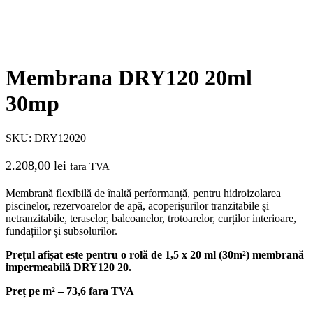
Membrana DRY120 20ml
30mp
SKU:
DRY12020
2.208,00
lei
fara TVA
Membrană flexibilă de înaltă performanță, pentru hidroizolarea
piscinelor, rezervoarelor de apă, acoperișurilor tranzitabile și
netranzitabile, teraselor, balcoanelor, trotoarelor, curților interioare,
fundațiilor și subsolurilor.
Prețul afișat este pentru o rolă de 1,5 x 20 ml (30m²) membrană
impermeabilă DRY120 20.
Preț pe m² – 73,6 fara TVA