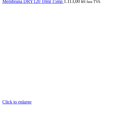
Membrana DRY120 10ml 15mp
1.113,00
lei
fara TVA
Click to enlarge