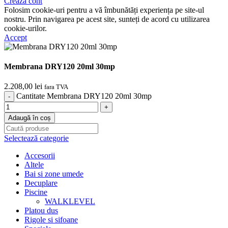
Crează cont
Folosim cookie-uri pentru a vă îmbunătăți experiența pe site-ul
nostru. Prin navigarea pe acest site, sunteți de acord cu utilizarea
cookie-urilor.
Accept
Membrana DRY120 20ml 30mp
2.208,00
lei
fara TVA
Cantitate Membrana DRY120 20ml 30mp
Adaugă în coș
Selectează categorie
Accesorii
Altele
Bai si zone umede
Decuplare
Piscine
WALKLEVEL
Platou dus
Rigole si sifoane