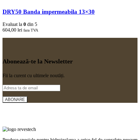
DRY50 Banda impermeabila 13×30
Evaluat la
0
din 5
604,00
lei
fara TVA
Abonează-te la Newsletter
Fii la curent cu ultimele noutăți.
Produse speciale pentru hidroizolarea a orice fel de suprafețe precum