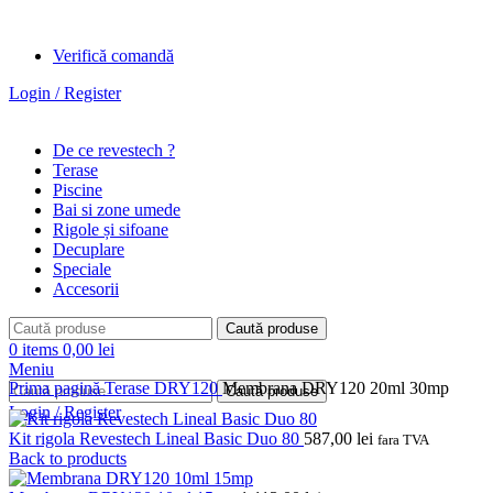
Verifică comandă
Login / Register
De ce revestech ?
Terase
Piscine
Bai si zone umede
Rigole și sifoane
Decuplare
Speciale
Accesorii
Caută produse
0
items
0,00
lei
Meniu
Prima pagină
Terase
DRY120
Membrana DRY120 20ml 30mp
Caută produse
Login / Register
Kit rigola Revestech Lineal Basic Duo 80
587,00
lei
fara TVA
Back to products