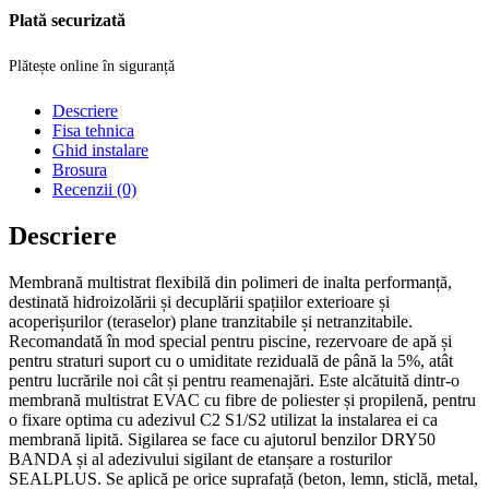
Plată securizată
Plătește online în siguranță
Descriere
Fisa tehnica
Ghid instalare
Brosura
Recenzii (0)
Descriere
Membrană multistrat flexibilă din polimeri de inalta performanță,
destinată hidroizolării și decuplării spațiilor exterioare și
acoperișurilor (teraselor) plane tranzitabile și netranzitabile.
Recomandată în mod special pentru piscine, rezervoare de apă și
pentru straturi suport cu o umiditate reziduală de până la 5%, atât
pentru lucrările noi cât și pentru reamenajări. Este alcătuită dintr-o
membrană multistrat EVAC cu fibre de poliester și propilenă, pentru
o fixare optima cu adezivul C2 S1/S2 utilizat la instalarea ei ca
membrană lipită. Sigilarea se face cu ajutorul benzilor DRY50
BANDA și al adezivului sigilant de etanșare a rosturilor
SEALPLUS. Se aplică pe orice suprafață (beton, lemn, sticlă, metal,