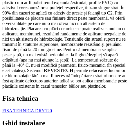
plastic cum ar fi polistirenul expandat/extrudat, profile PVC) cu
adezivul corespunzător suprafeței respective, într-un singur strat. În
90% din cazuri se aplică cu adeziv de gresie și faianță tip C2. Prin
posibilitatea de placare sau finisare direct peste membrană, vă oferă
o versatilitate pe care nu o mai oferă nici un alt sistem de
hidroizolație. Placarea cu plăci ceramice se poate realiza simultan cu
aplicarea membranei, rezultând randamente de aplicare neegalate de
nici un alt sistem de hidroizolație. Tensiunile din stratul suport nu se
transmit în straturile superioare, membranele rezistând și preluând
fisuri de până la 20 mm grosime. Pentru că membrana se aplica
peste șapă, nu mai există pericolul ca la îngheț/dezgheț să apară
crăpături (apa nu mai ajunge la șapă). La temperaturi scăzute de
până la -40° C, nu-și modifică parametrii fizico-mecanici (în special
elasticitatea). Sistemul
REVESTECH
permite refacearea lucrărilor
de hidroizolație fără a mai fi necesară îndepărtarea straturilor care au
fost aplicate defectuos anterior, adică se pot aplica membranele peste
placările existente în cazul teraselor, băilor sau piscinelor.
Fisa tehnica
FISA TEHNICA DRY120
Ghid instalare