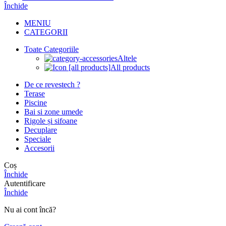
Închide
MENIU
CATEGORII
Toate Categoriile
Altele
All products
De ce revestech ?
Terase
Piscine
Bai si zone umede
Rigole și sifoane
Decuplare
Speciale
Accesorii
Coș
Închide
Autentificare
Închide
Nu ai cont încă?