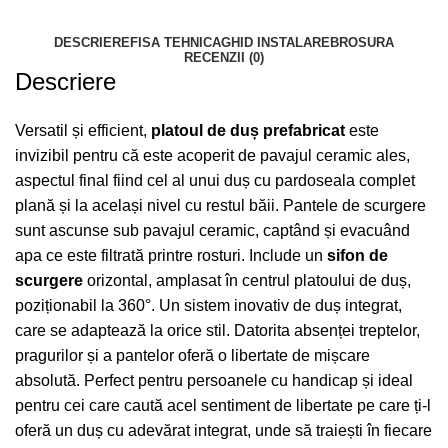
DESCRIERE
FISA TEHNICA
GHID INSTALARE
BROSURA
RECENZII (0)
Descriere
Versatil și efficient,
platoul de duș prefabricat
este
invizibil pentru că este acoperit de pavajul ceramic ales,
aspectul final fiind cel al unui duș cu pardoseala complet
plană și la același nivel cu restul băii. Pantele de scurgere
sunt ascunse sub pavajul ceramic, captând și evacuând
apa ce este filtrată printre rosturi. Include un
sifon de
scurgere
orizontal, amplasat în centrul platoului de duș,
poziționabil la 360°. Un sistem inovativ de duș integrat,
care se adaptează la orice stil. Datorita absenței treptelor,
pragurilor și a pantelor oferă o libertate de mișcare
absolută. Perfect pentru persoanele cu handicap și ideal
pentru cei care caută acel sentiment de libertate pe care ți-l
oferă un duș cu adevărat integrat, unde să traiești în fiecare