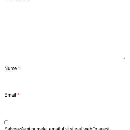
Nume
*
Email
*
Salvează-mi numele, emailul și site-ul web în acest