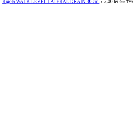
Rigola WALK LEVEL LATERAL DRAIN 30 cm
512,00
lei
fara TV