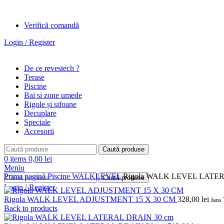
Verifică comandă
Login / Register
De ce revestech ?
Terase
Piscine
Bai si zone umede
Rigole și sifoane
Decuplare
Speciale
Accesorii
Caută produse
0
items
0,00
lei
Meniu
Prima pagină
Piscine
WALKLEVEL
Rigola WALK LEVEL LATER
Caută produse
Login / Register
Rigola WALK LEVEL ADJUSTMENT 15 X 30 CM
328,00
lei
fara
Back to products